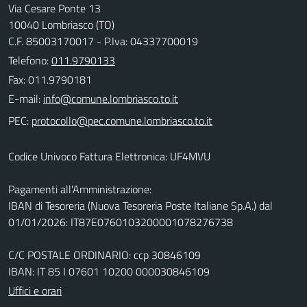
Via Cesare Ponte 13
10040 Lombriasco (TO)
C.F. 85003170017 - P.Iva: 04337700019
Telefono:
011.9790133
Fax: 011.9790181
E-mail:
PEC:
Codice Univoco Fattura Elettronica: UF4MVU
Pagamenti all'Amministrazione:
IBAN di Tesoreria (Nuova Tesoreria Poste Italiane Sp.A.) dal
01/01/2026: IT87E0760103200001078276738
C/C POSTALE ORDINARIO: ccp 30846109
IBAN: IT 85 I 07601 10200 000030846109
Uffici e orari