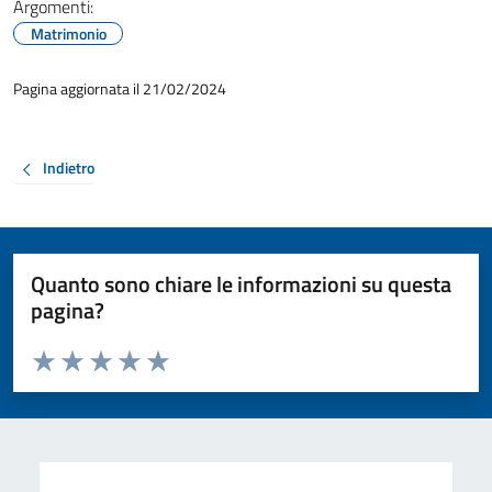
Argomenti:
Matrimonio
Pagina aggiornata il 21/02/2024
Indietro
Quanto sono chiare le informazioni su questa
pagina?
Valuta da 1 a 5 stelle la pagina
Valuta 1 stelle su 5
Valuta 2 stelle su 5
Valuta 3 stelle su 5
Valuta 4 stelle su 5
Valuta 5 stelle su 5