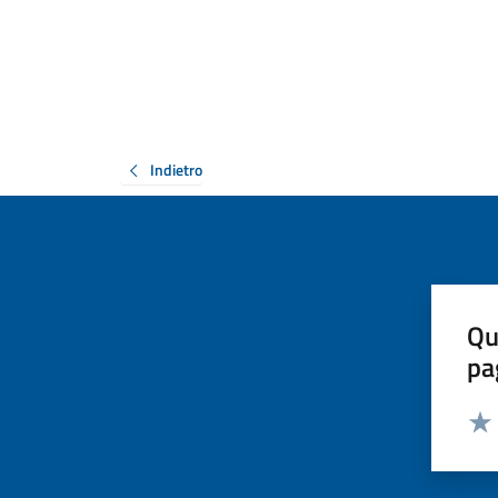
Indietro
Qu
pa
Valut
Valu