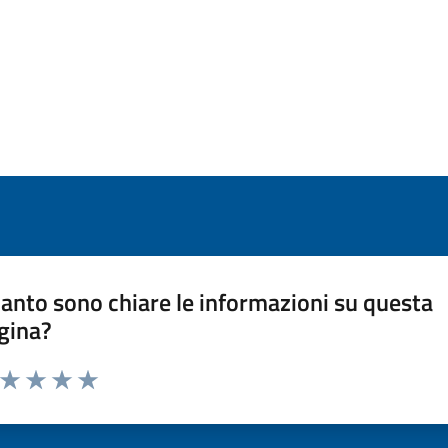
anto sono chiare le informazioni su questa
gina?
a da 1 a 5 stelle la pagina
ta 1 stelle su 5
Valuta 2 stelle su 5
Valuta 3 stelle su 5
Valuta 4 stelle su 5
Valuta 5 stelle su 5